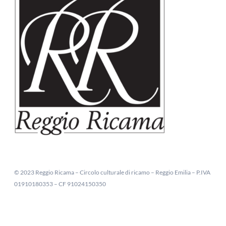
© 2023 Reggio Ricama – Circolo culturale di ricamo – Reggio Emilia – P.IVA
01910180353 – CF 91024150350