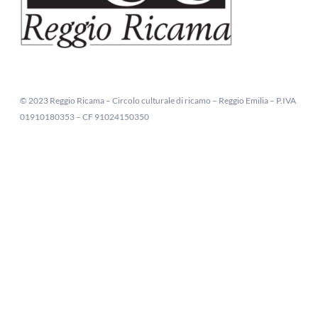
© 2023 Reggio Ricama – Circolo culturale di ricamo – Reggio Emilia – P.IVA
01910180353 – CF 91024150350