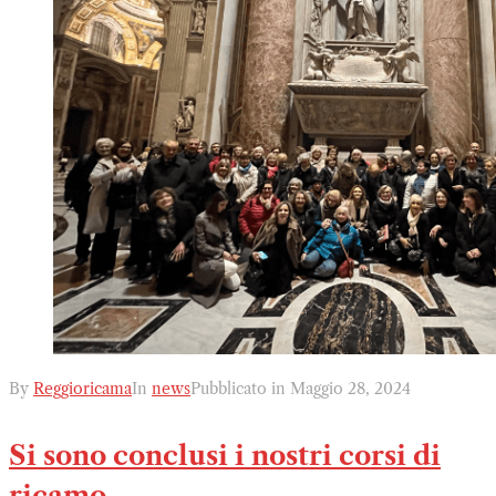
By
Reggioricama
In
news
Pubblicato in
Maggio 28, 2024
Si sono conclusi i nostri corsi di
ricamo