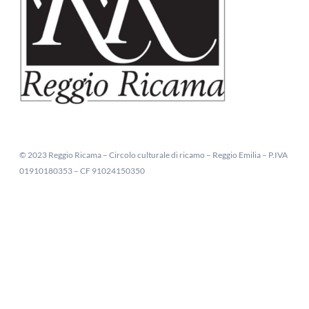
© 2023 Reggio Ricama – Circolo culturale di ricamo – Reggio Emilia – P.IVA
01910180353 – CF 91024150350