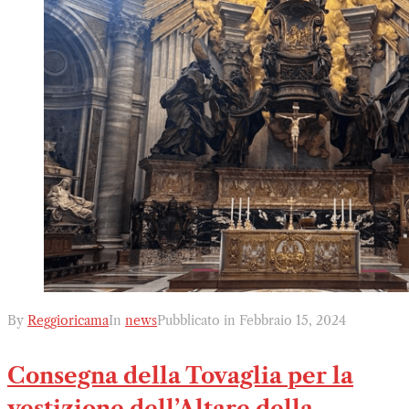
By
Reggioricama
In
news
Pubblicato in
Febbraio 15, 2024
Consegna della Tovaglia per la
vestizione dell’Altare della