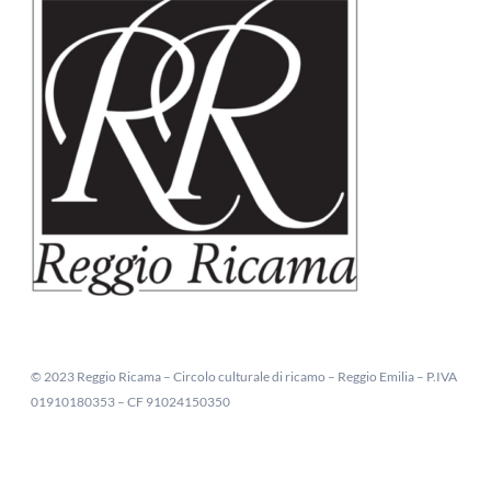
© 2023 Reggio Ricama – Circolo culturale di ricamo – Reggio Emilia – P.IVA
01910180353 – CF 91024150350