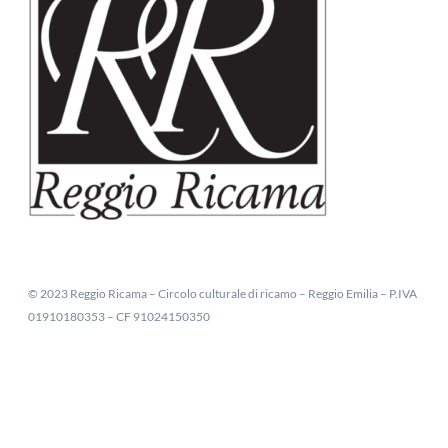
© 2023 Reggio Ricama – Circolo culturale di ricamo – Reggio Emilia – P.IVA
01910180353 – CF 91024150350