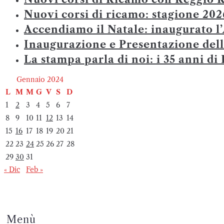
Nuovi corsi di ricamo: stagione 202
Accendiamo il Natale: inaugurato l
Inaugurazione e Presentazione dell
La stampa parla di noi: i 35 anni d
Gennaio 2024
L
M
M
G
V
S
D
1
2
3
4
5
6
7
8
9
10
11
12
13
14
15
16
17
18
19
20
21
22
23
24
25
26
27
28
29
30
31
« Dic
Feb »
Menù