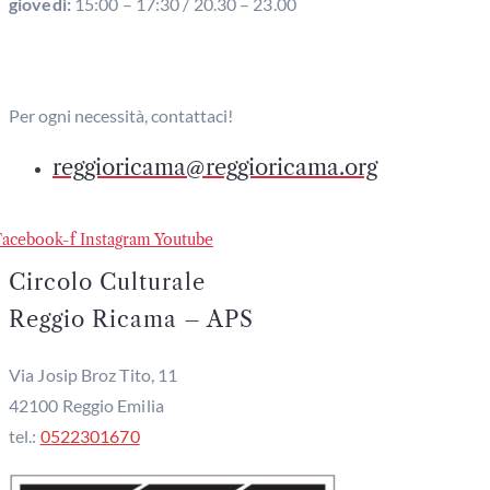
giovedì:
15:00 – 17:30 / 20.30 – 23.00
Per ogni necessità, contattaci!
reggioricama@reggioricama.org
Facebook-f
Instagram
Youtube
Circolo Culturale
Reggio Ricama – APS
Via Josip Broz Tito, 11
42100 Reggio Emilia
tel.:
0522301670