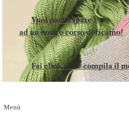
Vuoi partecipare
ad un nostro corso di ricamo?
Fai click qui e compila il 
Menù