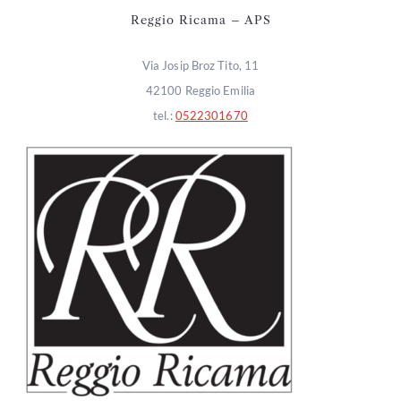
Reggio Ricama – APS
Via Josip Broz Tito, 11
42100 Reggio Emilia
tel.:
0522301670