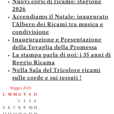
Nuovi corsi di ricamo: stagione
2026
Accendiamo il Natale: inaugurato
l’Albero dei Ricami tra musica e
condivisione
Inaugurazione e Presentazione
della Tovaglia della Promessa
La stampa parla di noi: i 35 anni di
Reggio Ricama
Nella Sala del Tricolore ricami
sulle corde e sui tessuti !
Maggio 2025
L
M
M
G
V
S
D
1
2
3
4
5
6
7
8
9
10
11