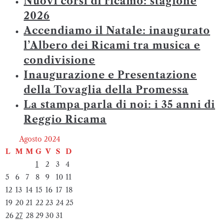
Nuovi corsi di ricamo: stagione
2026
Accendiamo il Natale: inaugurato
l’Albero dei Ricami tra musica e
condivisione
Inaugurazione e Presentazione
della Tovaglia della Promessa
La stampa parla di noi: i 35 anni di
Reggio Ricama
Agosto 2024
L
M
M
G
V
S
D
1
2
3
4
5
6
7
8
9
10
11
12
13
14
15
16
17
18
19
20
21
22
23
24
25
26
27
28
29
30
31