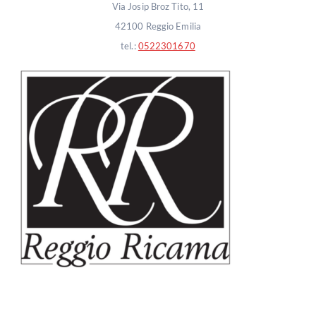
Via Josip Broz Tito, 11
42100 Reggio Emilia
tel.:
0522301670